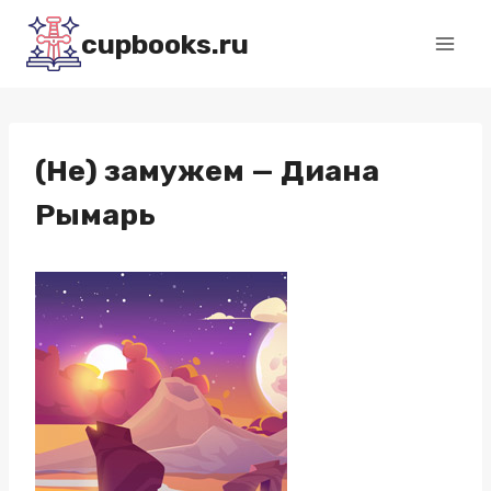
Перейти
cupbooks.ru
к
содержимому
(Не) замужем — Диана
Рымарь