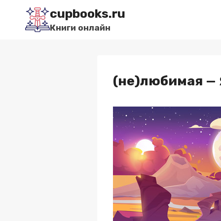
Перейти
cupbooks.ru
к
Книги онлайн
содержимому
(не)любимая — 