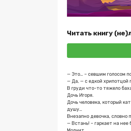
Читать книгу (не
— Это… – севшим голосом п
— Да, — с едкой хрипотцой
В груди что-то тяжело баха
Дочь Игоря.
Дочь человека, который ка
душу…
Внезапно девочка, словно 
— Встань! – гаркает на нее 
Молчит.