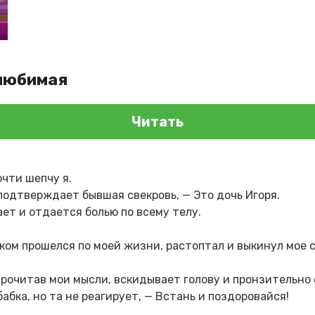
)любимая
Читать
очти шепчу я.
 подтверждает бывшая свекровь, — Это дочь Игоря.
ет и отдается болью по всему телу.
тком прошелся по моей жизни, растоптал и выкинул мое 
прочитав мои мысли, вскидывает голову и пронзительно
бабка, но та не реагирует, — Встань и поздоровайся!