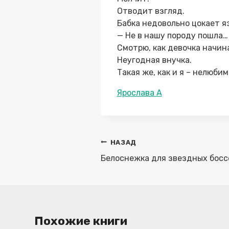
Отводит взгляд.
Бабка недовольно цокает я
— Не в нашу породу пошла…
Смотрю, как девочка начин
Неугодная внучка.
Такая же, как и я – нелюбим
Метки
Ярослава А
записи:
Навигация
НАЗАД
по
Белоснежка для звездных босс
записям
Похожие книги