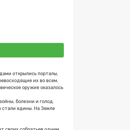
одами открылись порталы,
ревосходящие их во всем.
овеческое оружие оказалось
ойны, болезни и голод.
 стали едины. На Земле
ает своих собратьев одним