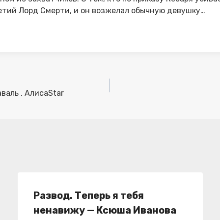
етий Лорд Смерти, и он возжелал обычную девушку…
аль , АлисаStar
Развод. Теперь я тебя
ненавижу — Ксюша Иванова