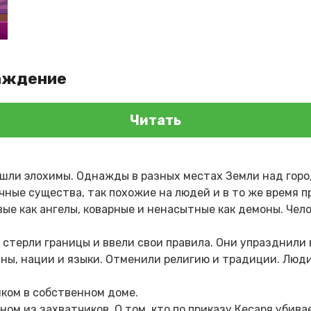
аждение
Читать
ишли элохимы. Однажды в разных местах Земли над гор
чные существа, так похожие на людей и в то же время п
вые как ангелы, коварные и ненасытные как демоны. Чел
 стерли границы и ввели свои правила. Они упразднили в
ны, нации и языки. Отменили религию и традиции. Люди
ком в собственном доме.
ном из захватчиков. О том, кто по приказу Кесаря убив