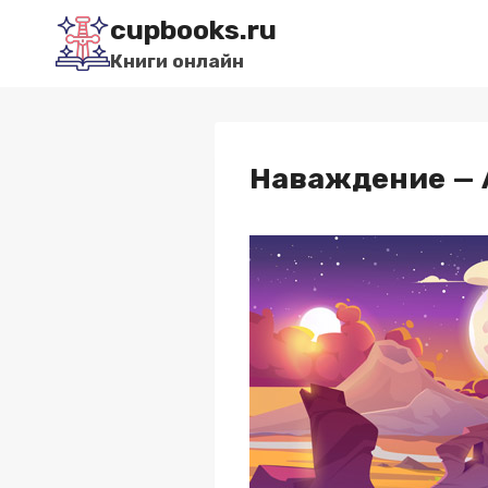
Перейти
cupbooks.ru
к
Книги онлайн
содержимому
Наваждение — 