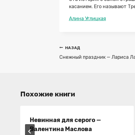
касанием. Его называют Тр
Метки
Алина Углицкая
записи:
Навигация
НАЗАД
по
Снежный праздник — Лариса Лав
записям
Похожие книги
Невинная для серого —
Валентина Маслова