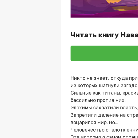
Читать книгу Нав
Никто не знает, откуда пр
из которых шагнули загадо
Сильные как титаны, краси
бессильно против них.
Элохимы захватили власть,
Запретили деление на стра
воцарился мир, но…
Человечество стало пленни
Эта история о самом страш