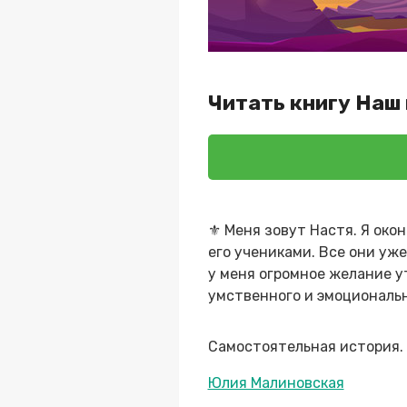
Читать книгу Наш
⚜️ Меня зовут Настя. Я ок
его учениками. Все они уж
у меня огромное желание ут
умственного и эмоциональн
Самостоятельная история.
Метки
Юлия Малиновская
записи: