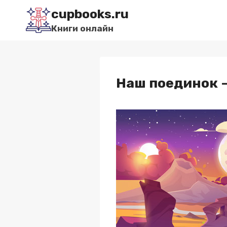
Перейти
cupbooks.ru
к
Книги онлайн
содержимому
Наш поединок 