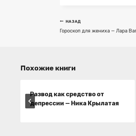
Навигация
НАЗАД
по
Гороскоп для жениха — Лара Ва
записям
Похожие книги
Развод как средство от
депрессии — Ника Крылатая