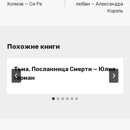
записям
Холмов — Си Ре
любви — Александра
Король
Похожие книги
Тьма. Посланница Смерти — Юлия
Герман