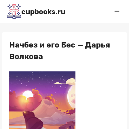
Перейти
cupbooks.ru
к
содержимому
Начбез и его Бес — Дарья
Волкова