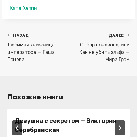
Метки
Катя Хеппи
записи:
Навигация
НАЗАД
ДАЛЕЕ
по
Любимая книжница
Отбор поневоле, или
записям
императора — Таша
Как не убить эльфа —
Тонева
Мира Гром
Похожие книги
Девушка с секретом — Виктория
Серебрянская