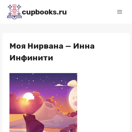
Перейти
cupbooks.ru
к
содержимому
Моя Нирвана — Инна
Инфинити