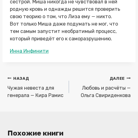
сестрой. Миша никогда не чувствовал в ней
родную кровь и однажды решится проверить
свою теорию о том, что Лиза ему — никто.
Вот только Миша даже подумать не мог, что
тем самым запустит необратимый процесс,
который приведёт его к саморазрушению.
Метки
Инна Инфинити
записи:
Навигация
НАЗАД
ДАЛЕЕ
по
Чужая невеста для
Любовь и расчёты —
записям
генерала — Кира Рамис
Ольга Свириденкова
Похожие книги