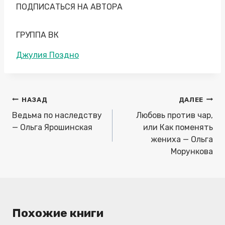
ПОДПИСАТЬСЯ НА АВТОРА
ГРУППА ВК
Метки
Джулия Поздно
записи:
Навигация
НАЗАД
ДАЛЕЕ
по
Ведьма по наследству
Любовь против чар,
записям
— Ольга Ярошинская
или Как поменять
жениха — Ольга
Морункова
Похожие книги