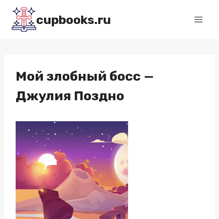
Перейти
cupbooks.ru
к
содержимому
Мой злобный босс —
Джулия Поздно