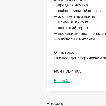
— вредная мачеха
— любвеобильный король
— злопамятный принц
— наивный виконт
— жестокий герцог
— предприимчивая попадан
— заговоры и интриги
От автора:
Это псевдоисторический ро
МОЯ НОВИНКА
Метки
Елена Ха
записи:
Навигация
НАЗАД