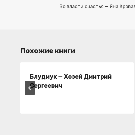
по
Во власти счастья — Яна Крова
записям
Похожие книги
Блудмук — Хозей Дмитрий
Сергеевич