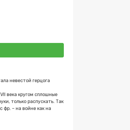
ала невестой герцога
VII века кругом сплошные
уки, только распускать. Так
с фр. – на войне как на