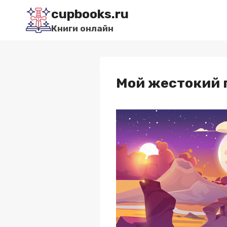
Перейти
cupbooks.ru
к
Книги онлайн
содержимому
Мой жестокий г