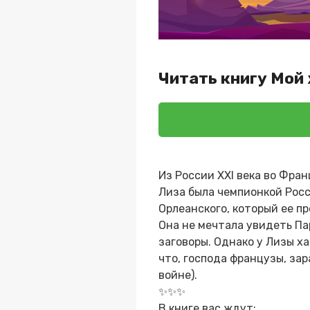
Читать книгу Мой
Из России XXI века во Фран
Лиза была чемпионкой Росс
Орлеанского, который ее п
Она не мечтала увидеть Пар
заговоры. Однако у Лизы ха
что, господа французы, зара
войне).
✨✨✨
В книге вас ждут: