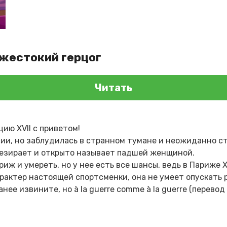
 жестокий герцог
Читать
цию XVII с приветом!
ии, но заблудилась в странном тумане и неожиданно ст
резирает и открыто называет падшей женщиной.
иж и умереть, но у нее есть все шансы, ведь в Париже X
рактер настоящей спортсменки, она не умеет опускать р
нее извините, но à la guerre comme à la guerre (перевод 