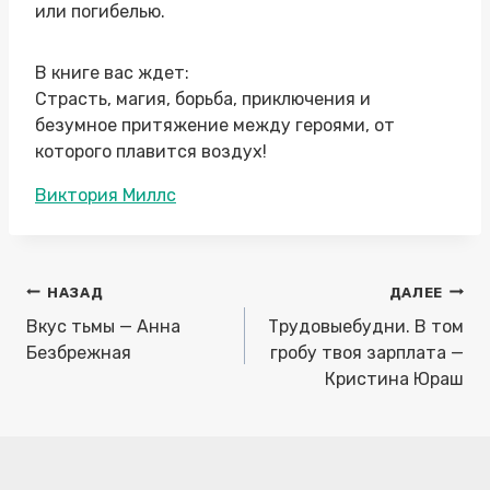
или погибелью.
В книге вас ждет:
Страсть, магия, борьба, приключения и
безумное притяжение между героями, от
которого плавится воздух!
Метки
Виктория Миллс
записи:
Навигация
НАЗАД
ДАЛЕЕ
по
Вкус тьмы — Анна
Трудовыебудни. В том
записям
Безбрежная
гробу твоя зарплата —
Кристина Юраш