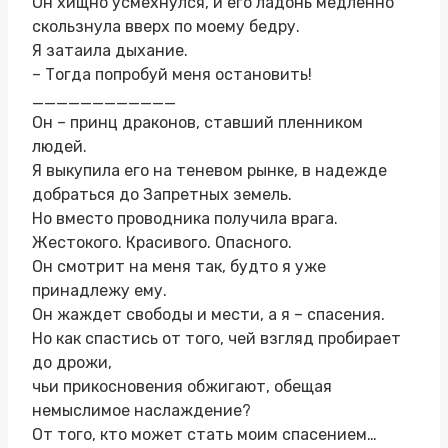
Он хищно усмехнулся, и его ладонь медленно
скользнула вверх по моему бедру.
Я затаила дыхание.
– Тогда попробуй меня остановить!
____________
Он – принц драконов, ставший пленником
людей.
Я выкупила его на теневом рынке, в надежде
добраться до Запретных земель.
Но вместо проводника получила врага.
Жестокого. Красивого. Опасного.
Он смотрит на меня так, будто я уже
принадлежу ему.
Он жаждет свободы и мести, а я – спасения.
Но как спастись от того, чей взгляд пробирает
до дрожи,
чьи прикосновения обжигают, обещая
немыслимое наслаждение?
От того, кто может стать моим спасением…