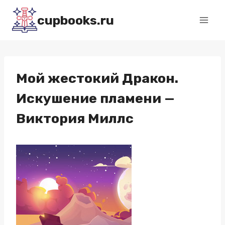
Перейти
cupbooks.ru
к
содержимому
Мой жестокий Дракон.
Искушение пламени —
Виктория Миллс