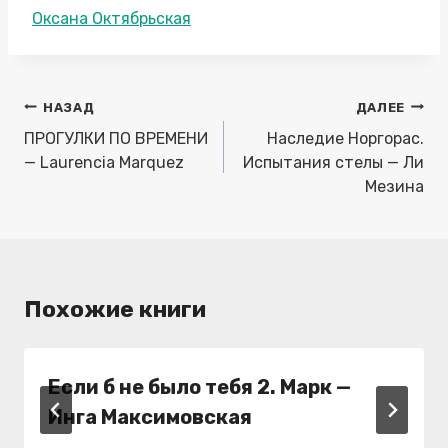
Метки
Оксана Октябрьская
записи:
Навигация
НАЗАД
ДАЛЕЕ
по
ПРОГУЛКИ ПО ВРЕМЕНИ
Наследие Норгорас.
записям
— Laurencia Marquez
Испытания стелы — Ли
Мезина
Похожие книги
Если б не было тебя 2. Марк —
Инга Максимовская