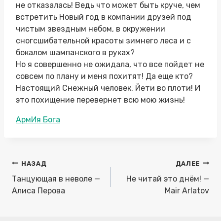
не отказалась! Ведь что может быть круче, чем
встретить Новый год в компании друзей под
чистым звездным небом, в окружении
сногсшибательной красоты зимнего леса и с
бокалом шампанского в руках?
Но я совершенно не ожидала, что все пойдет не
совсем по плану и меня похитят! Да еще кто?
Настоящий Снежный человек, Йети во плоти! И
это похищение перевернет всю мою жизнь!
Метки
АрмИя Бога
записи:
Навигация
НАЗАД
ДАЛЕЕ
по
Танцующая в неволе —
Не читай это днём! —
записям
Алиса Перова
Mair Arlatov