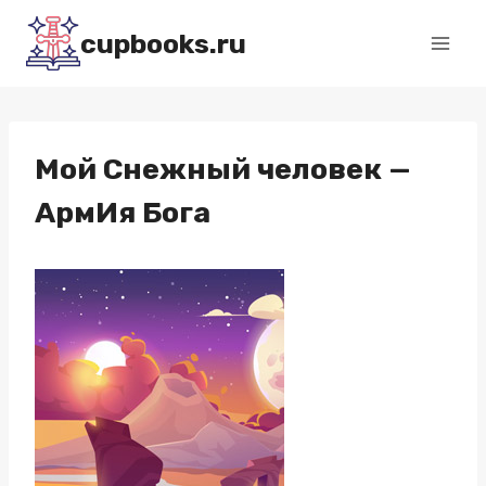
Перейти
cupbooks.ru
к
содержимому
Мой Снежный человек —
АрмИя Бога