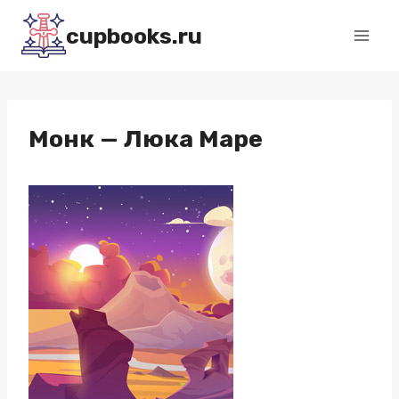
Перейти
cupbooks.ru
к
содержимому
Монк — Люка Маре