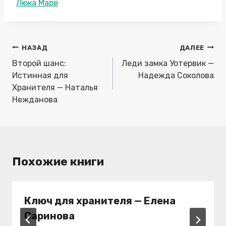
Метки
Люка Маре
записи:
Навигация
НАЗАД
ДАЛЕЕ
по
Второй шанс:
Леди замка Уотервик —
записям
Истинная для
Надежда Соколова
Хранителя — Наталья
Нежданова
Похожие книги
Ключ для хранителя — Елена
Саринова