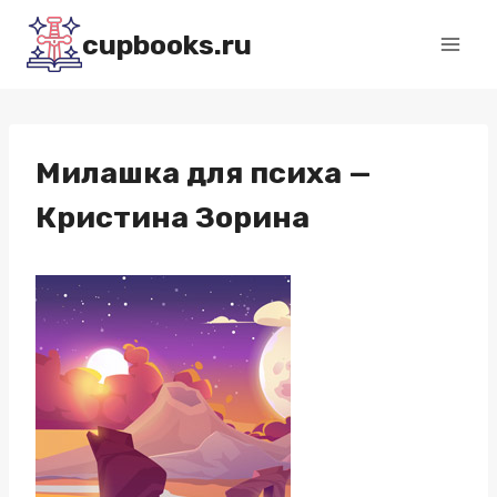
Перейти
cupbooks.ru
к
содержимому
Милашка для психа —
Кристина Зорина