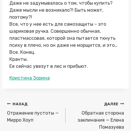
Даже не задумывалась о том, чтобы купить?
Даже мысли не возникало?! Быть может,
поэтому?!
Все, что у нее есть для самозащиты – это
шариковая ручка. Совершенно обычная,
пластмассовая, которой она пытается ткнуть
психу в плечо, но он даже не морщится, и это…
Все. Конец.
Кранты.
Ее сейчас увезут в лес и прибьют.
Метки
Кристина Зорина
записи:
Навигация
НАЗАД
ДАЛЕЕ
по
Отражение пустоты —
Обратная сторона
записям
Мирро Хоуп
заклинания — Елена
Помазуева