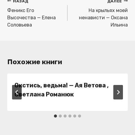
Навигация
НАЗАД
ДАЛЕЕ
по
Феникс Его
На крыльях моей
записям
Высочества — Елена
ненависти — Оксана
Соловьева
Ильина
Похожие книги
Окстись, ведьма! — Ая Ветова ,
Светлана Романюк