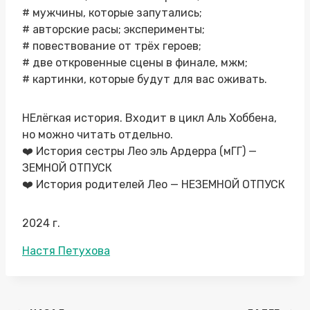
# мужчины, которые запутались;
# авторские расы; эксперименты;
# повествование от трёх героев;
# две откровенные сцены в финале, мжм;
# картинки, которые будут для вас оживать.
НЕлёгкая история. Входит в цикл Аль Хоббена,
но можно читать отдельно.
❤️‍ История сестры Лео эль Ардерра (мГГ) —
ЗЕМНОЙ ОТПУСК
❤️‍ История родителей Лео — НЕЗЕМНОЙ ОТПУСК
2024 г.
Метки
Настя Петухова
записи: