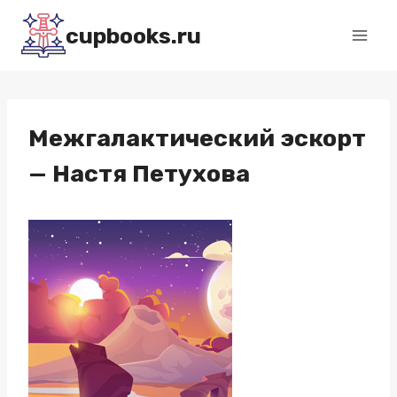
Перейти
cupbooks.ru
к
содержимому
Межгалактический эскорт
— Настя Петухова