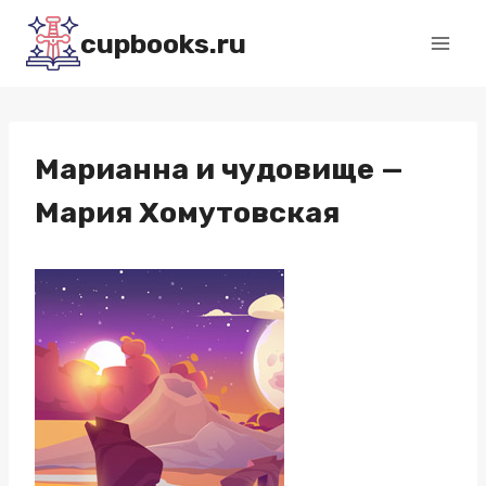
Перейти
cupbooks.ru
к
содержимому
Марианна и чудовище —
Мария Хомутовская