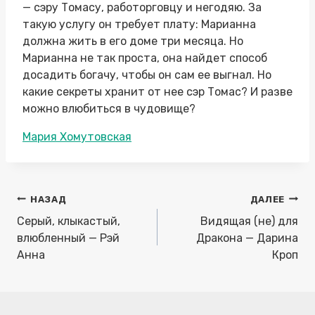
— сэру Томасу, работорговцу и негодяю. За
такую услугу он требует плату: Марианна
должна жить в его доме три месяца. Но
Марианна не так проста, она найдет способ
досадить богачу, чтобы он сам ее выгнал. Но
какие секреты хранит от нее сэр Томас? И разве
можно влюбиться в чудовище?
Метки
Мария Хомутовская
записи:
Навигация
НАЗАД
ДАЛЕЕ
по
Серый, клыкастый,
Видящая (не) для
записям
влюбленный — Рэй
Дракона — Дарина
Анна
Кроп