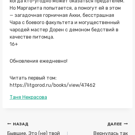
когда кто-угодно может оказаться предателем.
Но Маргарита попытается, а помогут ей в этом
— загадочная горничная Акки, бесстрашная
Чара с боевого факультета и могущественный
чародей мастер Дорен с демоном бедствий в
качестве питомца.
16+
Обновления ежедневно!
Читать первый том:
https://litgorod.ru/books/view/47462
Метки
Таня Некрасова
записи:
Навигация
НАЗАД
ДАЛЕЕ
по
Бывшие. Это (не) твой
Вернулась так