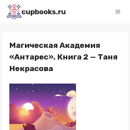
Перейти
cupbooks.ru
к
содержимому
Магическая Академия
«Антарес». Книга 2 — Таня
Некрасова