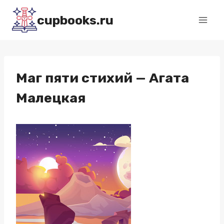
Перейти
cupbooks.ru
к
содержимому
Маг пяти стихий — Агата
Малецкая