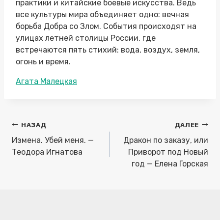
практики и китайские боевые искусства. Ведь
все культуры мира объединяет одно: вечная
борьба Добра со Злом. События происходят на
улицах летней столицы России, где
встречаются пять стихий: вода, воздух, земля,
огонь и время.
Метки
Агата Малецкая
записи:
Навигация
НАЗАД
ДАЛЕЕ
по
Измена. Убей меня. —
Дракон по заказу, или
записям
Теодора Игнатова
Приворот под Новый
год — Елена Горская