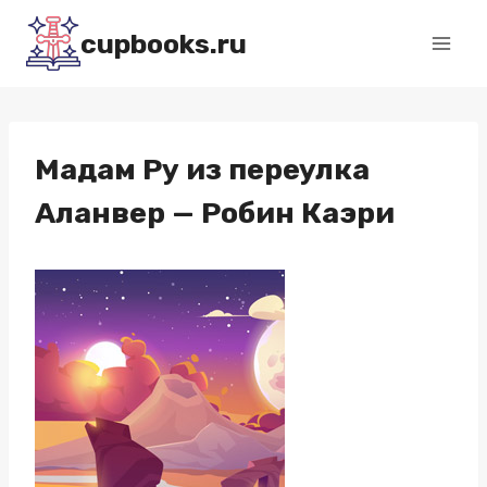
Перейти
cupbooks.ru
к
содержимому
Мадам Ру из переулка
Аланвер — Робин Каэри