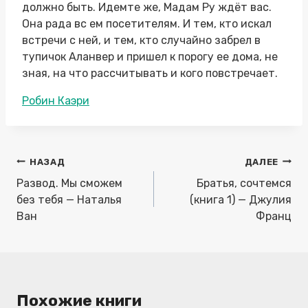
должно быть. Идемте же, Мадам Ру ждёт вас.
Она рада вс ем посетителям. И тем, кто искал
встречи с ней, и тем, кто случайно забрел в
тупичок Аланвер и пришел к порогу ее дома, не
зная, на что рассчитывать и кого повстречает.
Метки
Робин Каэри
записи:
Навигация
НАЗАД
ДАЛЕЕ
по
Развод. Мы сможем
Братья, сочтемся
записям
без тебя — Наталья
(книга 1) — Джулия
Ван
Франц
Похожие книги