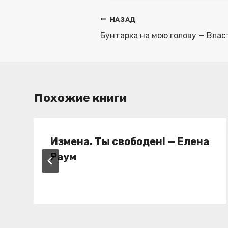
Навигация
НАЗАД
по
Бунтарка на мою голову — Влас
записям
Похожие книги
Измена. Ты свободен! — Елена
Раум