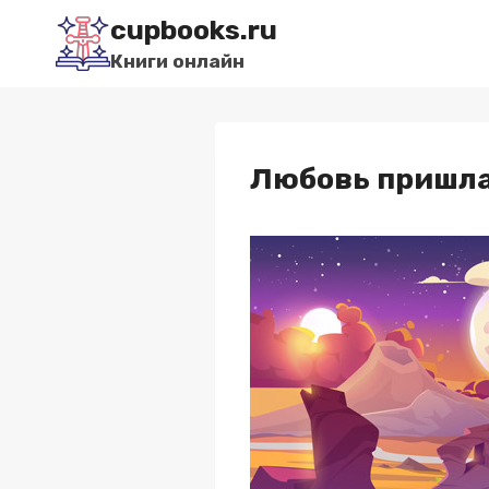
Перейти
cupbooks.ru
к
Книги онлайн
содержимому
Любовь пришла…