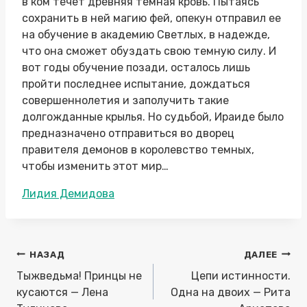
в ком течет древняя темная кровь. Пытаясь
сохранить в ней магию фей, опекун отправил ее
на обучение в академию Светлых, в надежде,
что она сможет обуздать свою темную силу. И
вот годы обучение позади, осталось лишь
пройти последнее испытание, дождаться
совершеннолетия и заполучить такие
долгожданные крылья. Но судьбой, Ираиде было
предназначено отправиться во дворец
правителя демонов в королевство темных,
чтобы изменить этот мир…
Метки
Лидия Демидова
записи:
Навигация
НАЗАД
ДАЛЕЕ
по
Тыжведьма! Принцы не
Цепи истинности.
записям
кусаются — Лена
Одна на двоих — Рита