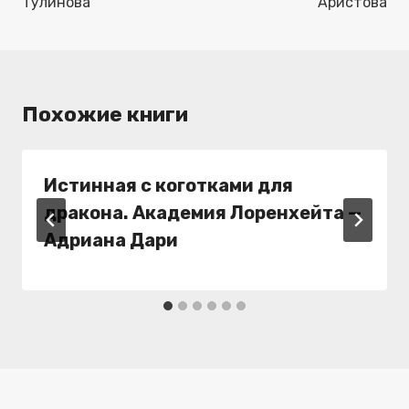
Тулинова
Аристова
Похожие книги
Истинная с коготками для
дракона. Академия Лоренхейта —
Адриана Дари