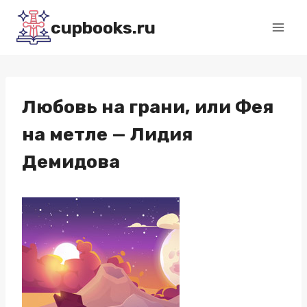
Перейти
cupbooks.ru
к
содержимому
Любовь на грани, или Фея
на метле — Лидия
Демидова