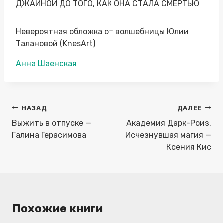
ДЖАЙНОЙ ДО ТОГО, КАК ОНА СТАЛА СМЕРТЬЮ
Невероятная обложка от волшебницы Юлии
Талановой (KnesArt)
Метки
Анна Шаенская
записи:
Навигация
НАЗАД
ДАЛЕЕ
по
Выжить в отпуске —
Академия Дарк-Роиз.
записям
Галина Герасимова
Исчезнувшая магия —
Ксения Кис
Похожие книги