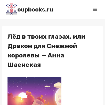
Перейти
cupbooks.ru
к
содержимому
Лёд в твоих глазах, или
Дракон для Снежной
королевы — Анна
Шаенская