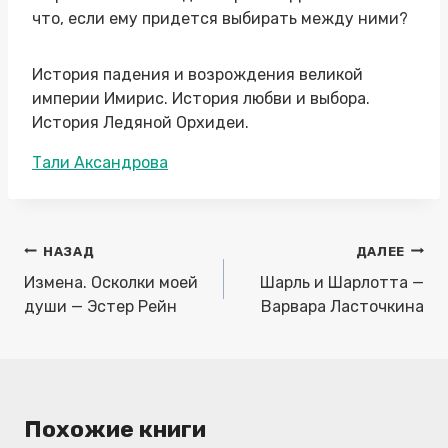
что, если ему придется выбирать между ними?
История падения и возрождения великой
империи Имирис. История любви и выбора.
История Ледяной Орхидеи.
Метки
Тали Аксандрова
записи:
Навигация
НАЗАД
ДАЛЕЕ
по
Измена. Осколки моей
Шарль и Шарлотта —
записям
души — Эстер Рейн
Варвара Ласточкина
Похожие книги