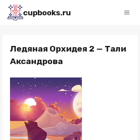
Перейти
cupbooks.ru
к
содержимому
Ледяная Орхидея 2 — Тали
Аксандрова