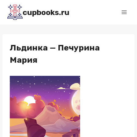
Перейти
cupbooks.ru
к
содержимому
Льдинка — Печурина
Мария