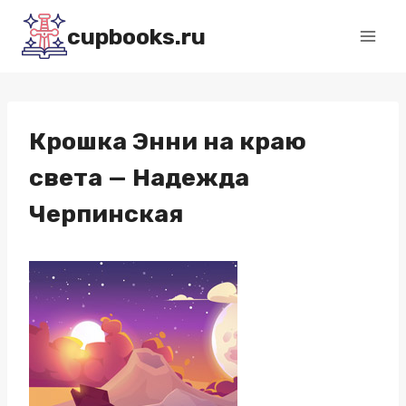
Перейти
cupbooks.ru
к
содержимому
Крошка Энни на краю
света — Надежда
Черпинская