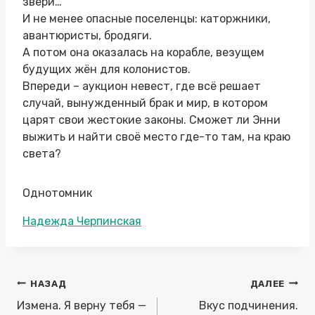
звери…
И не менее опасные поселенцы: каторжники,
авантюристы, бродяги.
А потом она оказалась на корабле, везущем
будущих жён для колонистов.
Впереди – аукцион невест, где всё решает
случай, вынужденный брак и мир, в котором
царят свои жестокие законы. Сможет ли Энни
выжить и найти своё место где-то там, на краю
света?
Однотомник
Метки
Надежда Черпинская
записи:
Навигация
НАЗАД
ДАЛЕЕ
по
Измена. Я верну тебя —
Вкус подчинения.