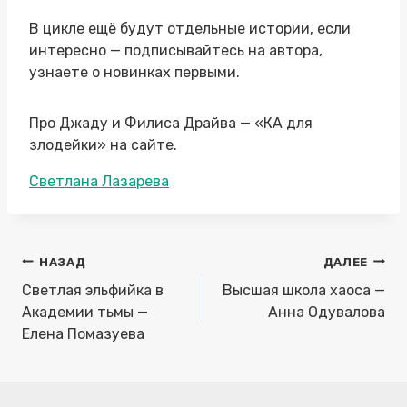
В цикле ещё будут отдельные истории, если
интересно — подписывайтесь на автора,
узнаете о новинках первыми.
Про Джаду и Филиса Драйва — «КА для
злодейки» на сайте.
Метки
Светлана Лазарева
записи:
Навигация
НАЗАД
ДАЛЕЕ
по
Светлая эльфийка в
Высшая школа хаоса —
записям
Академии тьмы —
Анна Одувалова
Елена Помазуева