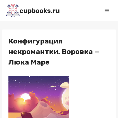
Перейти
cupbooks.ru
к
содержимому
Конфигурация
некромантки. Воровка —
Люка Маре