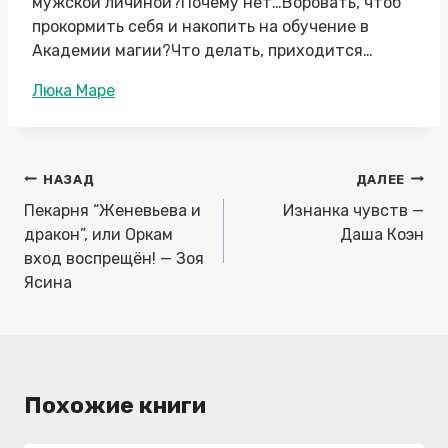
мужской личиной?Почему нет…Воровать, чтоб
прокормить себя и накопить на обучение в
Академии магии?Что делать, приходится…
Метки
Люка Маре
записи:
Навигация
НАЗАД
ДАЛЕЕ
по
Пекарня “Женевьева и
Изнанка чувств —
записям
дракон”, или Оркам
Даша Коэн
вход воспрещён! — Зоя
Ясина
Похожие книги