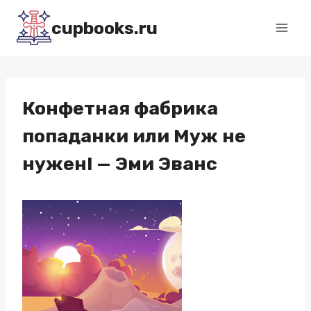
Перейти
cupbooks.ru
к
содержимому
Конфетная фабрика
попаданки или Муж не
нужен! — Эми Эванс