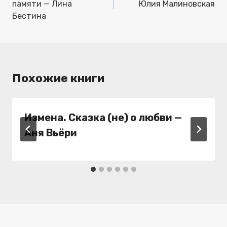
записям
памяти — Лина
Юлия Малиновская
Бестина
Похожие книги
Измена. Сказка (не) о любви —
Аня Вьёри