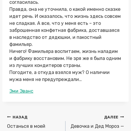
согласилась.
Правда, она не уточнила, о какой именно сказке
идет речь. И оказалось, что жизнь здесь совсем
не сладкая. А все, что у меня есть – это
заброшенная конфетная фабрика, доставшаяся
в наследство от дядюшки, и пакостный
фамильяр.
Ничего! Фамильяра воспитаем, жизнь наладим
и фабрику восстановим. Не зря же я была одним
из лучших кондитеров страны.
Погодите, а откуда взялся муж? О наличии
мужа меня не предупреждали…
Метки
Эми Эванс
записи:
Навигация
НАЗАД
ДАЛЕЕ
по
Останься в моей
Девочка и Дед Мороз —