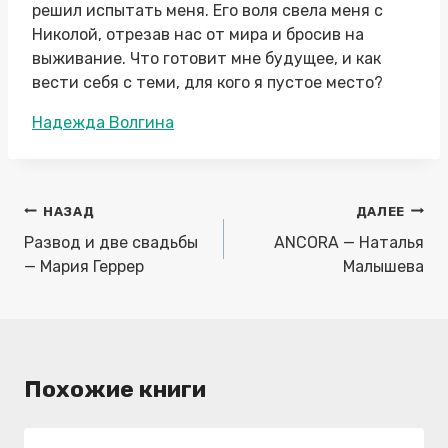
решил испытать меня. Его воля свела меня с
Николой, отрезав нас от мира и бросив на
выживание. Что готовит мне будущее, и как
вести себя с теми, для кого я пустое место?
Метки
Надежда Волгина
записи:
Навигация
НАЗАД
ДАЛЕЕ
по
Развод и две свадьбы
ANCORA — Наталья
записям
— Мария Геррер
Малышева
Похожие книги