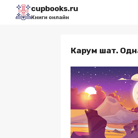
Перейти
cupbooks.ru
к
Книги онлайн
содержимому
Карум шат. Одн