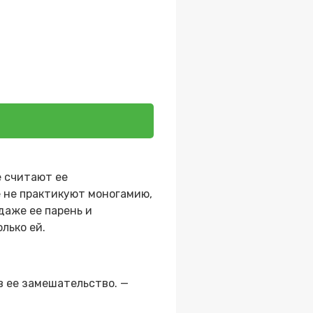
е считают ее
е не практикуют моногамию,
даже ее парень и
лько ей.
в ее замешательство. —