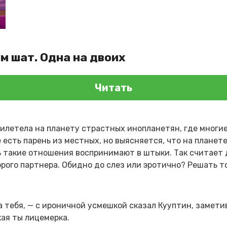
м шат. Одна на двоих
Читать
илетела на планету страстных инопланетян, где многи
 есть парень из местных, но выясняется, что на планет
 такие отношения воспринимают в штыки. Так считает 
рого партнера. Обидно до слез или эротично? Решать то
а тебя, — с ироничной усмешкой сказал Кууптин, замети
кая ты лицемерка.