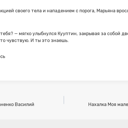
цией своего тела и нападением с порога, Марьяна вросла
тебя? — мягко улыбнулся Кууптин, закрывая за собой две
это чувствую. И ты это знаешь.
сь
аненко Василий
Нахалка Моя мале