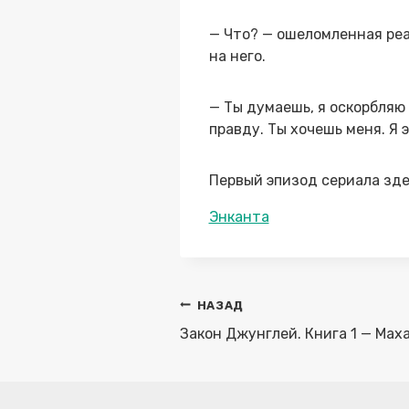
— Что? — ошеломленная реак
на него.
— Ты думаешь, я оскорбляю 
правду. Ты хочешь меня. Я 
Первый эпизод сериала зде
Метки
Энканта
записи:
Навигация
НАЗАД
по
Закон Джунглей. Книга 1 — Мах
записям