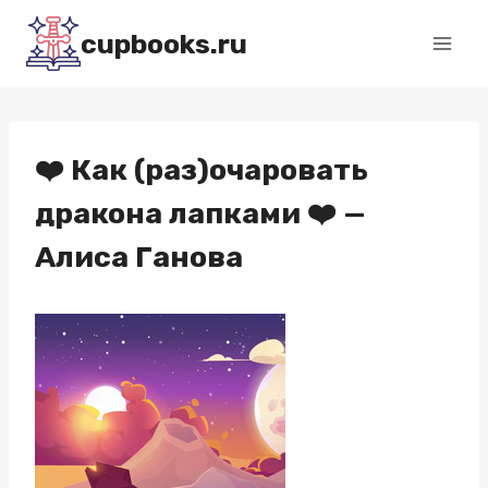
Перейти
cupbooks.ru
к
содержимому
❤️ Как (раз)очаровать
дракона лапками ❤️ —
Алиса Ганова