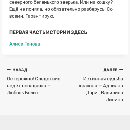
северного беленького зверька. Или на кошку?
Ещё не поняла, но обязательно разберусь. Со
всеми. Гарантирую.
ПЕРВАЯ ЧАСТЬ ИСТОРИИ ЗДЕСЬ
Метки
Алиса Ганова
записи:
Навигация
НАЗАД
ДАЛЕЕ
по
Осторожно! Следствие
Истинная судьба
записям
ведёт попаданка —
дракона — Адриана
Любовь Белых
Дари , Василиса
Лисина