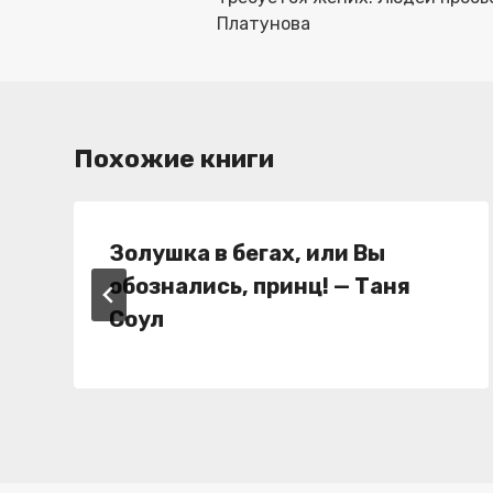
записям
Платунова
Похожие книги
Золушка в бегах, или Вы
обознались, принц! — Таня
Соул