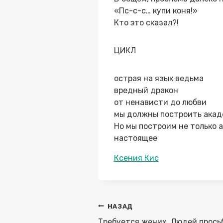
«Пс-с-с… купи коня!»
Кто это сказал?!
ЦИКЛ
острая на язык ведьма
вредный дракон
от ненависти до любви
мы должны построить акаде
Но мы построим не только а
настоящее
Метки
Ксения Кис
записи:
Навигация
НАЗАД
по
Требуется жених. Людей просьб