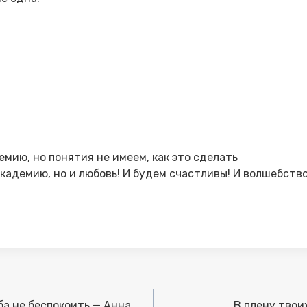
мию, но понятия не имеем, как это сделать
кадемию, но и любовь! И будем счастливы! И волшебство
а не беспокоить — Анна
В плену тво