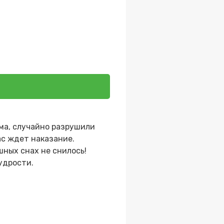
ьма, случайно разрушили
ас ждет наказание.
шных снах не снилось!
удрости.