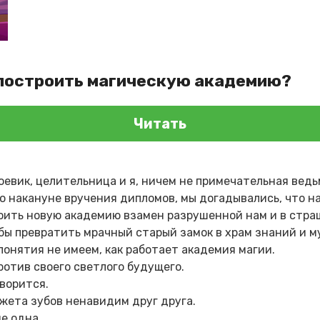
 построить магическую академию?
Читать
боевик, целительница и я, ничем не примечательная вед
 накануне вручения дипломов, мы догадывались, что н
роить новую академию взамен разрушенной нам и в стра
обы превратить мрачный старый замок в храм знаний и м
понятия не имеем, как работает академия магии.
ротив своего светлого будущего.
ворится.
ежета зубов ненавидим друг друга.
е одна.