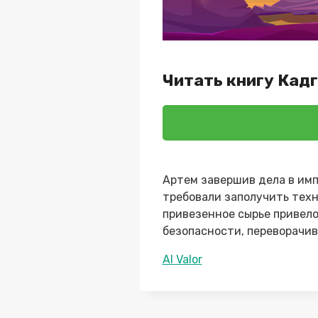
Читать книгу Кад
Артем завершив дела в имп
требовали заполучить техн
привезенное сырье привело
безопасности, переворачи
Метки
Al Valor
записи: