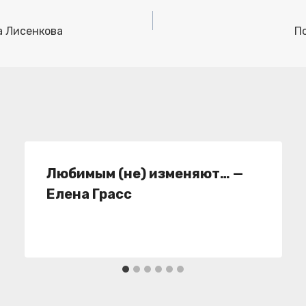
а Лисенкова
П
Любимым (не) изменяют… —
Елена Грасс