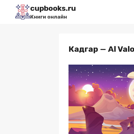
Перейти
cupbooks.ru
к
Книги онлайн
содержимому
Кадгар — Al Val