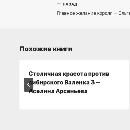
Навигация
НАЗАД
по
Главное желание короля — Ольг
записям
Похожие книги
Столичная красота против
сибирского Валенка 3 —
Аселина Арсеньева