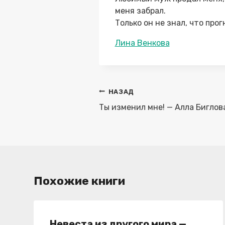
меня забрал.
Только он не знал, что прог
Метки
Лина Венкова
записи:
Навигация
НАЗАД
по
Ты изменил мне! — Алла Биглов
записям
Похожие книги
Невеста из другого мира —