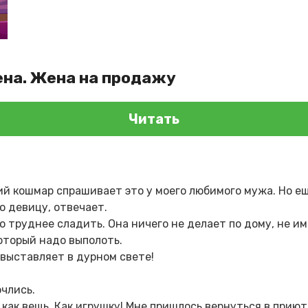
ена. Жена на продажу
Читать
ий кошмар спрашивает это у моего любимого мужа. Но ещ
ю девицу, отвечает.
о труднее сладить. Она ничего не делает по дому, не и
который надо выполоть.
выставляет в дурном свете!
очлись.
ак вещь. Как игрушку! Мне пришлось вернуться в приют,