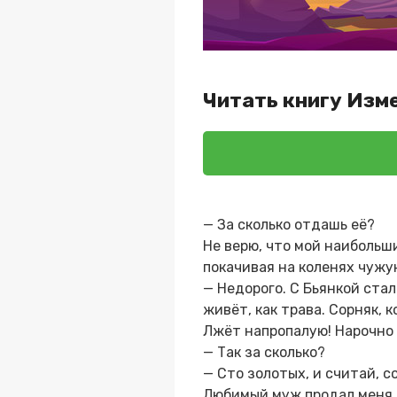
Читать книгу Изм
— За сколько отдашь её?
Не верю, что мой наибольш
покачивая на коленях чужу
— Недорого. С Бьянкой стал
живёт, как трава. Сорняк, 
Лжёт напропалую! Нарочно 
— Так за сколько?
— Сто золотых, и считай, с
Любимый муж продал меня, к