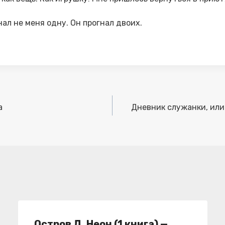
нал не меня одну. Он прогнал двоих.
а
Дневник служанки, или 
Остров Д. Неон (1 книга) —