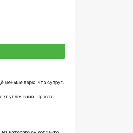
ё меньше верю, что супруг,
меет увлечений. Просто
 из которого он когда-то