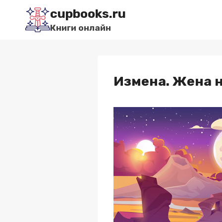
Перейти
cupbooks.ru
к
Книги онлайн
содержимому
Измена. Жена 