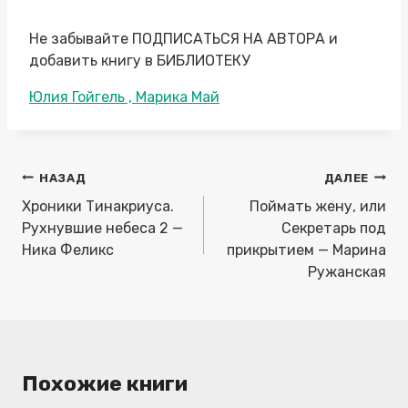
Не забывайте ПОДПИСАТЬСЯ НА АВТОРА и
добавить книгу в БИБЛИОТЕКУ
Метки
Юлия Гойгель , Марика Май
записи:
Навигация
НАЗАД
ДАЛЕЕ
по
Хроники Тинакриуса.
Поймать жену, или
записям
Рухнувшие небеса 2 —
Секретарь под
Ника Феликс
прикрытием — Марина
Ружанская
Похожие книги