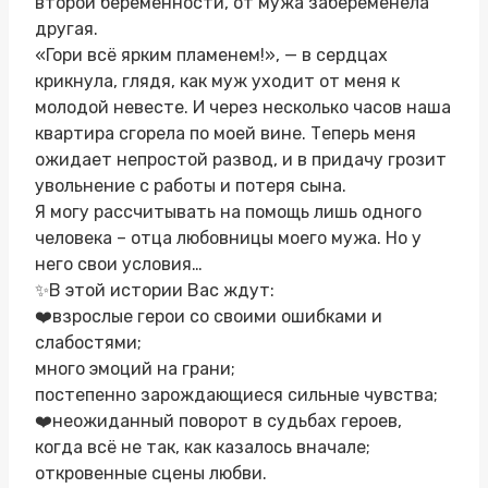
второй беременности, от мужа забеременела
другая.
«Гори всё ярким пламенем!», — в сердцах
крикнула, глядя, как муж уходит от меня к
молодой невесте. И через несколько часов наша
квартира сгорела по моей вине. Теперь меня
ожидает непростой развод, и в придачу грозит
увольнение с работы и потеря сына.
Я могу рассчитывать на помощь лишь одного
человека – отца любовницы моего мужа. Но у
него свои условия…
✨В этой истории Вас ждут:
❤️взрослые герои со своими ошибками и
слабостями;
много эмоций на грани;
постепенно зарождающиеся сильные чувства;
❤️неожиданный поворот в судьбах героев,
когда всё не так, как казалось вначале;
откровенные сцены любви.