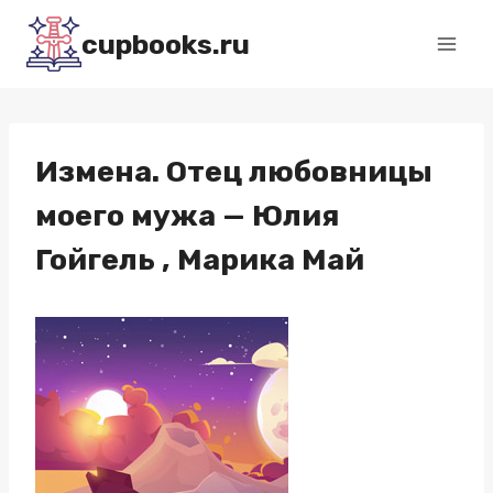
Перейти
cupbooks.ru
к
содержимому
Измена. Отец любовницы
моего мужа — Юлия
Гойгель , Марика Май