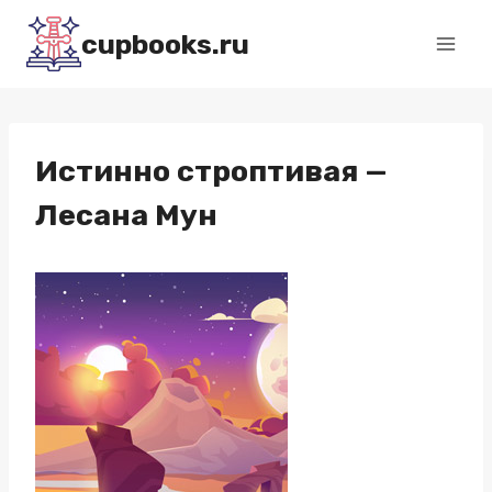
Перейти
cupbooks.ru
к
содержимому
Истинно строптивая —
Лесана Мун