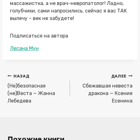
массажистка, а не врач-невропатолог! Ладно,
голубчики, сами напросились, сейчас я вас ТАК
вылечу – век не забудете!
Подписаться на автора
Метки
Лесана Мун
записи:
Навигация
НАЗАД
ДАЛЕЕ
по
(Не)безопасная
Сбежавшая невеста
записям
(не)Веста — Жанна
дракона — Ксения
Лебедева
Есенина
Похожие книги