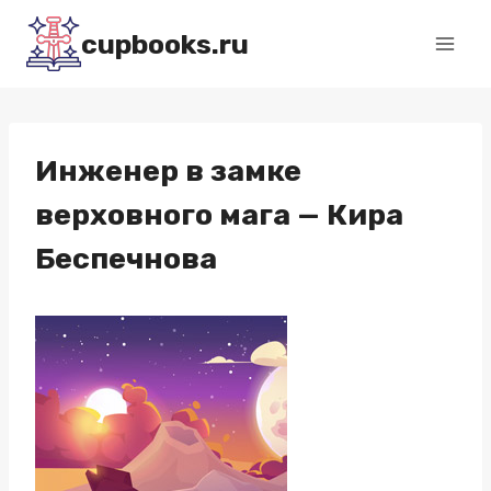
Перейти
cupbooks.ru
к
содержимому
Инженер в замке
верховного мага — Кира
Беспечнова