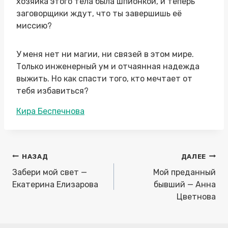
хозяйка этого тела была шпионкой, и теперь
заговорщики ждут, что ты завершишь её
миссию?
У меня нет ни магии, ни связей в этом мире.
Только инженерный ум и отчаянная надежда
выжить. Но как спасти того, кто мечтает от
тебя избавиться?
Метки
Кира Беспечнова
записи:
Навигация
НАЗАД
ДАЛЕЕ
по
Забери мой свет —
Мой преданный
записям
Екатерина Елизарова
бывший — Анна
Цветнова