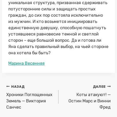
уникальная структура, призванная сдерживать
потусторонние силы и защищать простых
граждан, до сих пор состояла исключительно
из мужчин. И кто возьмется инициировать
единственную девушку, способную пошатнуть
устоявшееся равновесие темной и светлой
сторон – еще большой вопрос. Да и готова ли
Яна сделать правильный выбор, на чьей стороне
она хотела бы быть?
Метки
Марина Весенняя
записи:
Навигация
НАЗАД
ДАЛЕЕ
по
Хроники Поглощенных
Коты атакуют! —
записям
Земель — Виктория
Остин Марс и Винни
Санчес
Фред