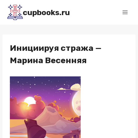
Перейти
cupbooks.ru
к
содержимому
Инициируя стража —
Марина Весенняя