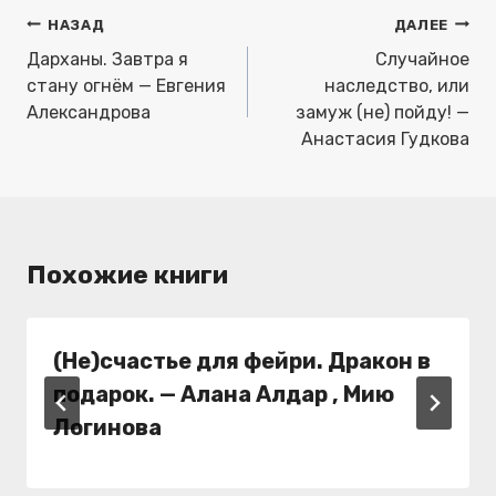
Навигация
НАЗАД
ДАЛЕЕ
по
Дарханы. Завтра я
Случайное
записям
стану огнём — Евгения
наследство, или
Александрова
замуж (не) пойду! —
Анастасия Гудкова
Похожие книги
(Не)счастье для фейри. Дракон в
подарок. — Алана Алдар , Мию
Логинова