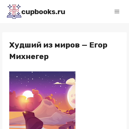
Перейти
cupbooks.ru
к
содержимому
Худший из миров — Егор
Михнегер