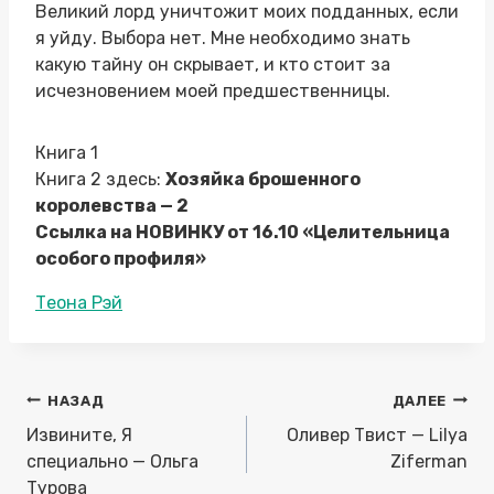
Великий лорд уничтожит моих подданных, если
я уйду. Выбора нет. Мне необходимо знать
какую тайну он скрывает, и кто стоит за
исчезновением моей предшественницы.
Книга 1
Книга 2 здесь:
Хозяйка брошенного
королевства — 2
Ссылка на НОВИНКУ от 16.10 «Целительница
особого профиля»
Метки
Теона Рэй
записи:
Навигация
НАЗАД
ДАЛЕЕ
по
Извините, Я
Оливер Твист — Lilya
записям
специально — Ольга
Ziferman
Турова