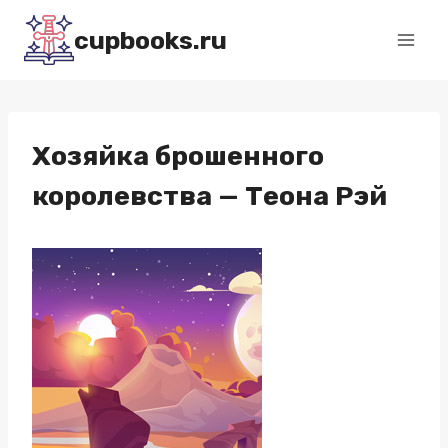
Перейти
cupbooks.ru
к
содержимому
Хозяйка брошенного
королевства — Теона Рэй