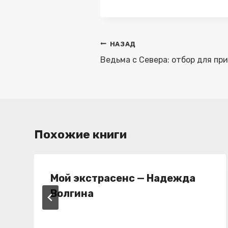
записи:
Навигация
НАЗАД
по
Ведьма с Севера: отбор для пр
записям
Похожие книги
Мой экстрасенс — Надежда
Волгина