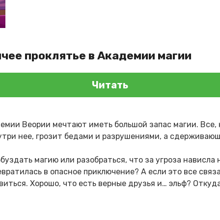
ячее проклятье в Академии магии
Читать
мии Веории мечтают иметь большой запас магии. Все, 
утри нее, грозит бедами и разрушениями, а сдерживаю
буздать магию или разобраться, что за угроза нависла 
евратилась в опасное приключение? А если это все связ
виться. Хорошо, что есть верные друзья и… эльф? Откуд