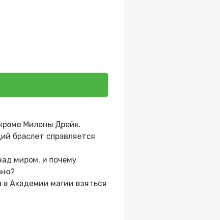
кроме Милены Дрейк.
щий браслет справляется
над миром, и почему
ано?
а в Академии магии взяться