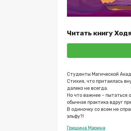
Читать книгу Ход
Студенты Магической Акаде
Стихия, что притаилась вн
далеко не всегда.
Но что важнее – пытаться о
обычная практика вдруг пр
В одиночку со всем не спра
эльфу?!
Метки
Гришина Марина