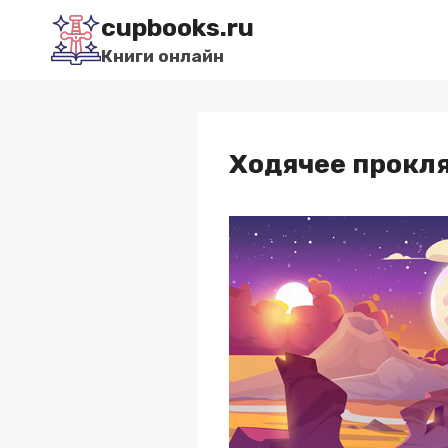
Перейти
cupbooks.ru
к
Книги онлайн
содержимому
Ходячее прокл