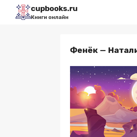
Перейти
cupbooks.ru
к
Книги онлайн
содержимому
Фенёк — Натал