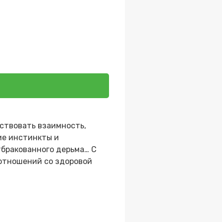
вствовать взаимность,
кие инстинкты и
отбракованного дерьма… С
 отношений со здоровой