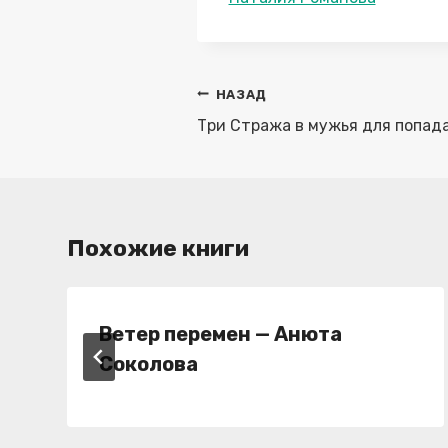
записи:
Навигация
НАЗАД
по
Три Стража в мужья для попад
записям
Похожие книги
Ветер перемен — Анюта
Соколова