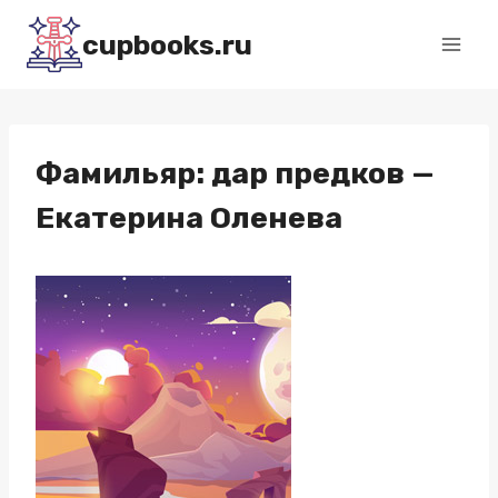
Перейти
cupbooks.ru
к
содержимому
Фамильяр: дар предков —
Екатерина Оленева