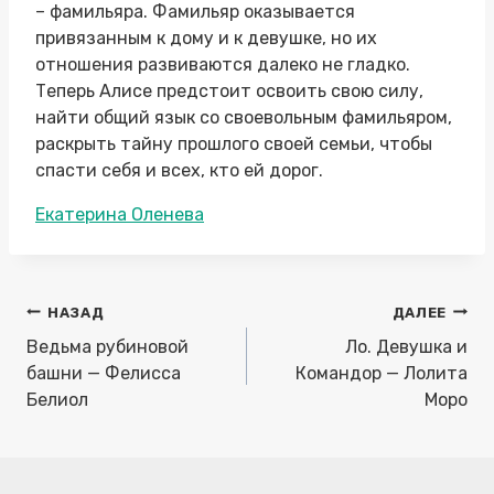
– фамильяра. Фамильяр оказывается
привязанным к дому и к девушке, но их
отношения развиваются далеко не гладко.
Теперь Алисе предстоит освоить свою силу,
найти общий язык со своевольным фамильяром,
раскрыть тайну прошлого своей семьи, чтобы
спасти себя и всех, кто ей дорог.
Метки
Екатерина Оленева
записи:
Навигация
НАЗАД
ДАЛЕЕ
по
Ведьма рубиновой
Ло. Девушка и
записям
башни — Фелисса
Командор — Лолита
Белиол
Моро