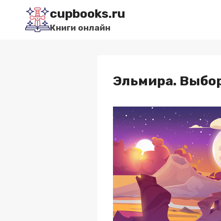
Перейти
cupbooks.ru
к
Книги онлайн
содержимому
Эльмира. Выбо