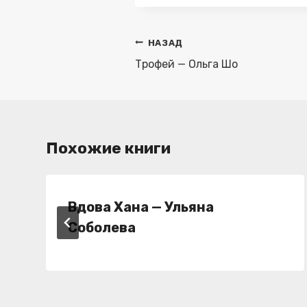
Навигация
НАЗАД
по
Трофей — Ольга Шо
записям
Похожие книги
Вдова Хана — Ульяна
Соболева