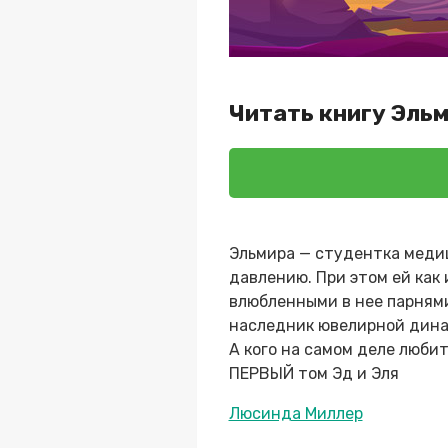
Читать книгу Эль
Эльмира — студентка медиц
давлению. При этом ей как
влюбленными в нее парнями
наследник ювелирной динас
А кого на самом деле любит
ПЕРВЫЙ том Эд и Эля
Метки
Люсинда Миллер
записи: