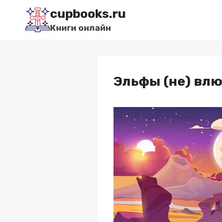
Перейти
cupbooks.ru
к
Книги онлайн
содержимому
Эльфы (не) вл