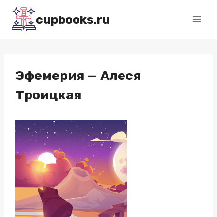
Перейти
cupbooks.ru
к
содержимому
Эфемерия — Алеся
Троицкая