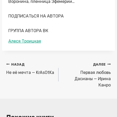
Воронина, пленница Эфемерии…
ПОДПИСАТЬСЯ НА АВТОРА
ГРУППА АВТОРА ВК
Метки
Алеся Троицкая
записи:
Навигация
НАЗАД
ДАЛЕЕ
по
Не её мечта — KrAsOtKa
Первая любовь
записям
Дасианы — Ирина
Канро
Похожие книги