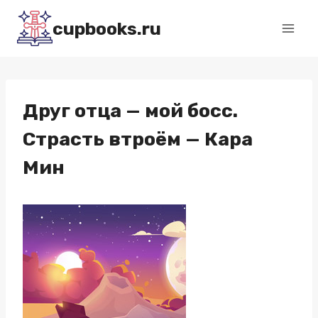
Перейти
cupbooks.ru
к
содержимому
Друг отца — мой босс.
Страсть втроём — Кара
Мин