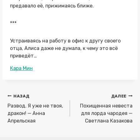
предавало её, прижимаясь ближе.
***
Устраиваясь на работу в офис к другу своего
отца, Алиса даже не думала, к чему это всё
приведёт…
Метки
Кара Мин
записи:
Навигация
НАЗАД
ДАЛЕЕ
по
Развод. Я уже не твоя,
Похищенная невеста
записям
дракон! — Анна
для лорда чародея —
Апрельская
Светлана Казакова