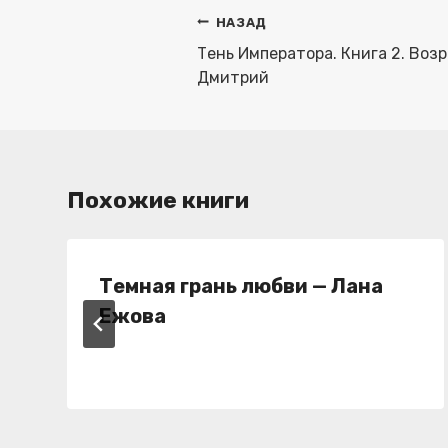
Навигация
НАЗАД
по
Тень Императора. Книга 2. Воз
записям
Дмитрий
Похожие книги
Темная грань любви — Лана
Ежова