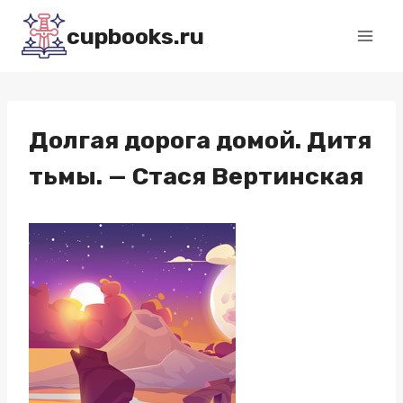
Перейти
cupbooks.ru
к
содержимому
Долгая дорога домой. Дитя
тьмы. — Стася Вертинская