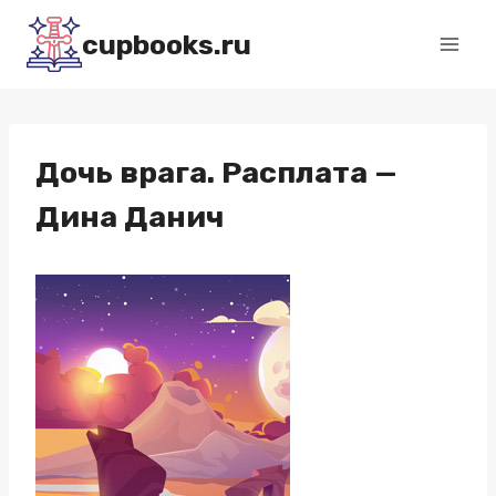
Перейти
cupbooks.ru
к
содержимому
Дочь врага. Расплата —
Дина Данич